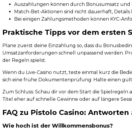
Auszahlungen können durch Bonusumsatz und 
Match-Bet-Aktionen sind nicht dauerhaft, Detai
Bei einigen Zahlungsmethoden können KYC-Anfo
Praktische Tipps vor dem ersten Sp
Plane zuerst deine Einzahlung so, dass du Bonusbeding
Umsatzanforderungen schnell unpassend werden. Prüfe
der Regeln spielst.
Wenn du Live-Casino nutzt, teste einmal kurz die Bedi
sich eine frühe Dokumentenprüfung: Halte einen gültig
Zum Schluss: Schau dir vor dem Start die Spielregeln a
Titel eher auf schnelle Gewinne oder auf längere Sessio
FAQ zu Pistolo Casino: Antworten
Wie hoch ist der Willkommensbonus?