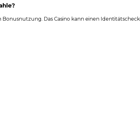
ahle?
ch Bonusnutzung. Das Casino kann einen Identitätsche