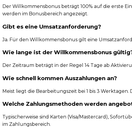
Der Willkommensbonus beträgt 100% auf die erste Einz
werden im Bonusbereich angezeigt.
Gibt es eine Umsatzanforderung?
Ja. Für den Willkommensbonus gilt eine Umsatzanfor
Wie lange ist der Willkommensbonus gültig
Der Zeitraum beträgt in der Regel 14 Tage ab Aktivie
Wie schnell kommen Auszahlungen an?
Meist liegt die Bearbeitungszeit bei 1 bis 3 Werktage
Welche Zahlungsmethoden werden angebo
Typischerweise sind Karten (Visa/Mastercard), Sofortü
im Zahlungsbereich.