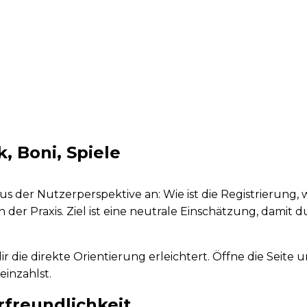
, Boni, Spiele
aus der Nutzerperspektive an: Wie ist die Registrierung, 
der Praxis. Ziel ist eine neutrale Einschätzung, damit 
s dir die direkte Orientierung erleichtert. Öffne die Sei
inzahlst.
rfreundlichkeit