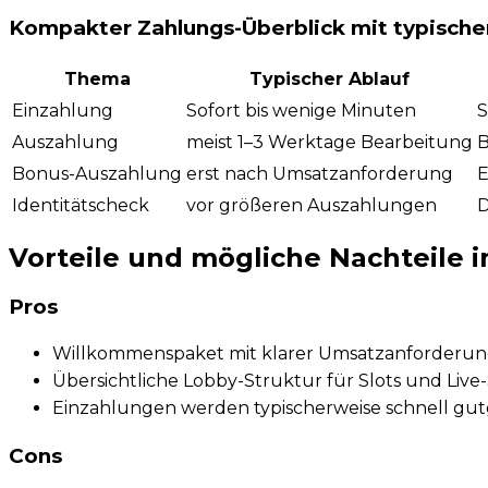
Kompakter Zahlungs-Überblick mit typisc
Thema
Typischer Ablauf
Einzahlung
Sofort bis wenige Minuten
S
Auszahlung
meist 1–3 Werktage Bearbeitung
B
Bonus-Auszahlung
erst nach Umsatzanforderung
E
Identitätscheck
vor größeren Auszahlungen
D
Vorteile und mögliche Nachteile i
Pros
Willkommenspaket mit klarer Umsatzanforderung 
Übersichtliche Lobby-Struktur für Slots und Live-
Einzahlungen werden typischerweise schnell gu
Cons