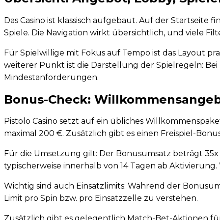
Das Casino ist klassisch aufgebaut. Auf der Startseite
Spiele. Die Navigation wirkt übersichtlich, und viele F
Für Spielwillige mit Fokus auf Tempo ist das Layout pr
weiterer Punkt ist die Darstellung der Spielregeln: Be
Mindestanforderungen.
Bonus-Check: Willkommensangeb
Pistolo Casino setzt auf ein übliches Willkommenspa
maximal 200 €. Zusätzlich gibt es einen Freispiel-Bonu
Für die Umsetzung gilt: Der Bonusumsatz beträgt 35x 
typischerweise innerhalb von 14 Tagen ab Aktivierung. W
Wichtig sind auch Einsatzlimits: Während der Bonusumset
Limit pro Spin bzw. pro Einsatzzelle zu verstehen.
Zusätzlich gibt es gelegentlich Match-Bet-Aktionen fü