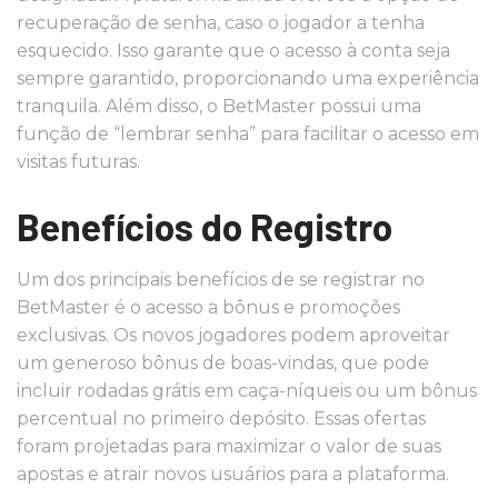
recuperação de senha, caso o jogador a tenha
esquecido. Isso garante que o acesso à conta seja
sempre garantido, proporcionando uma experiência
tranquila. Além disso, o BetMaster possui uma
função de “lembrar senha” para facilitar o acesso em
visitas futuras.
Benefícios do Registro
Um dos principais benefícios de se registrar no
BetMaster é o acesso a bônus e promoções
exclusivas. Os novos jogadores podem aproveitar
um generoso bônus de boas-vindas, que pode
incluir rodadas grátis em caça-níqueis ou um bônus
percentual no primeiro depósito. Essas ofertas
foram projetadas para maximizar o valor de suas
apostas e atrair novos usuários para a plataforma.