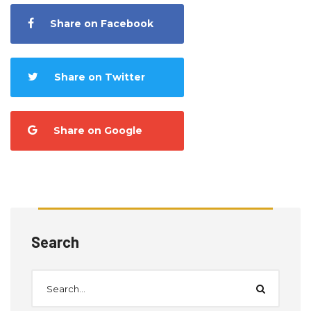
Share on Facebook
Share on Twitter
Share on Google
Search