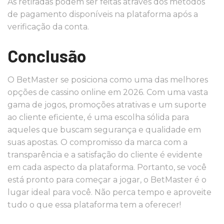
As retiradas podem ser feitas através dos métodos
de pagamento disponíveis na plataforma após a
verificação da conta.
Conclusão
O BetMaster se posiciona como uma das melhores
opções de cassino online em 2026. Com uma vasta
gama de jogos, promoções atrativas e um suporte
ao cliente eficiente, é uma escolha sólida para
aqueles que buscam segurança e qualidade em
suas apostas. O compromisso da marca com a
transparência e a satisfação do cliente é evidente
em cada aspecto da plataforma. Portanto, se você
está pronto para começar a jogar, o BetMaster é o
lugar ideal para você. Não perca tempo e aproveite
tudo o que essa plataforma tem a oferecer!