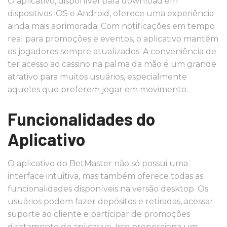
O aplicativo, disponível para download em
dispositivos iOS e Android, oferece uma experiência
ainda mais aprimorada. Com notificações em tempo
real para promoções e eventos, o aplicativo mantém
os jogadores sempre atualizados. A conveniência de
ter acesso ao cassino na palma da mão é um grande
atrativo para muitos usuários, especialmente
aqueles que preferem jogar em movimento.
Funcionalidades do
Aplicativo
O aplicativo do BetMaster não só possui uma
interface intuitiva, mas também oferece todas as
funcionalidades disponíveis na versão desktop. Os
usuários podem fazer depósitos e retiradas, acessar
suporte ao cliente e participar de promoções
diretamente do aplicativo. Isso proporciona um