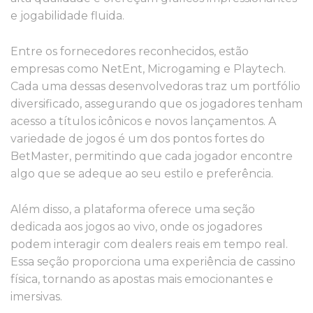
e jogabilidade fluida.
Entre os fornecedores reconhecidos, estão
empresas como NetEnt, Microgaming e Playtech.
Cada uma dessas desenvolvedoras traz um portfólio
diversificado, assegurando que os jogadores tenham
acesso a títulos icônicos e novos lançamentos. A
variedade de jogos é um dos pontos fortes do
BetMaster, permitindo que cada jogador encontre
algo que se adeque ao seu estilo e preferência.
Além disso, a plataforma oferece uma seção
dedicada aos jogos ao vivo, onde os jogadores
podem interagir com dealers reais em tempo real.
Essa seção proporciona uma experiência de cassino
física, tornando as apostas mais emocionantes e
imersivas.