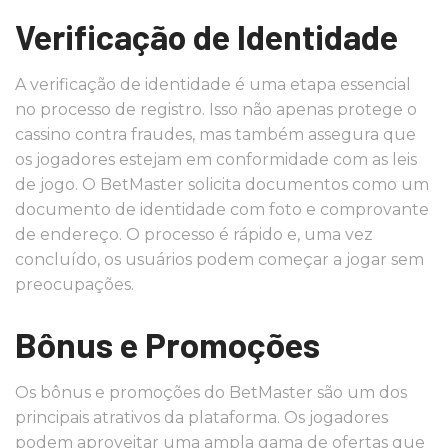
Verificação de Identidade
A verificação de identidade é uma etapa essencial
no processo de registro. Isso não apenas protege o
cassino contra fraudes, mas também assegura que
os jogadores estejam em conformidade com as leis
de jogo. O BetMaster solicita documentos como um
documento de identidade com foto e comprovante
de endereço. O processo é rápido e, uma vez
concluído, os usuários podem começar a jogar sem
preocupações.
Bônus e Promoções
Os bônus e promoções do BetMaster são um dos
principais atrativos da plataforma. Os jogadores
podem aproveitar uma ampla gama de ofertas que