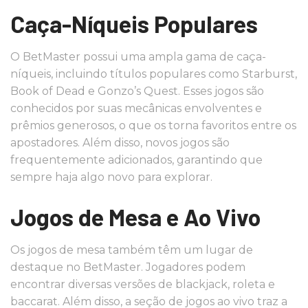
Caça-Níqueis Populares
O BetMaster possui uma ampla gama de caça-
níqueis, incluindo títulos populares como Starburst,
Book of Dead e Gonzo’s Quest. Esses jogos são
conhecidos por suas mecânicas envolventes e
prêmios generosos, o que os torna favoritos entre os
apostadores. Além disso, novos jogos são
frequentemente adicionados, garantindo que
sempre haja algo novo para explorar.
Jogos de Mesa e Ao Vivo
Os jogos de mesa também têm um lugar de
destaque no BetMaster. Jogadores podem
encontrar diversas versões de blackjack, roleta e
baccarat. Além disso, a seção de jogos ao vivo traz a