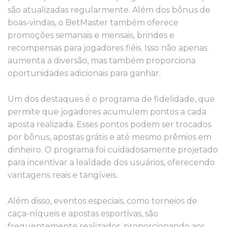
são atualizadas regularmente. Além dos bônus de
boas-vindas, o BetMaster também oferece
promoções semanais e mensais, brindes e
recompensas para jogadores fiéis. Isso não apenas
aumenta a diversão, mas também proporciona
oportunidades adicionais para ganhar.
Um dos destaques é o programa de fidelidade, que
permite que jogadores acumulem pontos a cada
aposta realizada. Esses pontos podem ser trocados
por bônus, apostas grátis e até mesmo prêmios em
dinheiro. O programa foi cuidadosamente projetado
para incentivar a lealdade dos usuários, oferecendo
vantagens reais e tangíveis.
Além disso, eventos especiais, como torneios de
caça-níqueis e apostas esportivas, são
frequentemente realizados, proporcionando aos